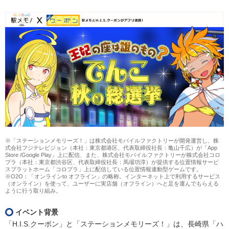
※「ステーションメモリーズ！」は株式会社モバイルファクトリーが開発運営し、株
式会社フジテレビジョン（本社：東京都港区、代表取締役社長：亀山千広）が「App
Store /Google Play」上に配信、また、株式会社モバイルファクトリーが株式会社コロ
プラ（本社：東京都渋谷区、代表取締役社長：馬場功淳）が提供する位置情報サービ
スプラットホーム「コロプラ」上に配信している位置情報連動型ゲームです。
※O2O：「オンラインto オフライン」の略称。インターネット上で利用するサービス
（オンライン）を使って、ユーザーに実店舗（オフライン）へと足を運んでもらえる
ように行う取り組み。
イベント背景
「H.I.S.クーポン」と「ステーションメモリーズ！」は、長崎県「ハ