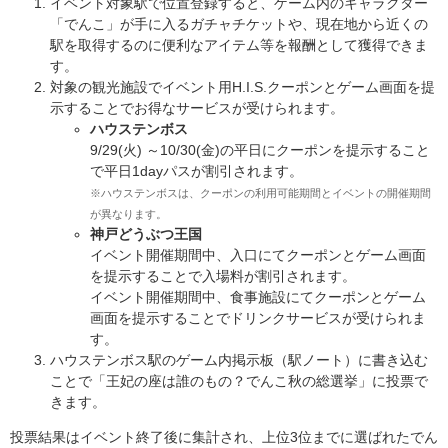
イベント対象駅で位置登録すると、ゲーム内のキャラクター
「でんこ」が手に入るガチャチケットや、現在地から近くの
駅を取得するのに便利なアイテム等を報酬として獲得できま
す。
対象の観光施設でイベント用H.I.S.クーポンとゲーム画面を提
示することでお得なサービスが受けられます。
ハウステンボス
9/29(火) ～10/30(金)の平日にクーポンを提示すること
で平日1dayパスが割引されます。
※ハウステンボスは、クーポンの利用可能期間とイベントの開催期間
が異なります。
神戸どうぶつ王国
イベント開催期間中、入口にてクーポンとゲーム画面
を提示することで入場料が割引されます。
イベント開催期間中、食事施設にてクーポンとゲーム
画面を提示することでドリンクサービスが受けられま
す。
ハウステンボス駅のゲーム内掲示板（駅ノート）に書き込む
ことで「王妃の座は誰のもの？でんこ秋の総選挙」に投票で
きます。
投票結果はイベント終了後に集計され、上位3位までに選ばれたでん