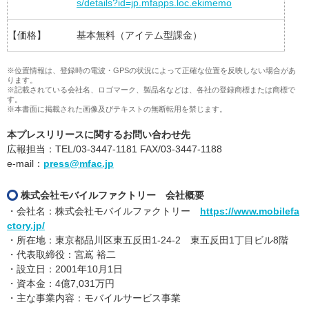
s/details?id=jp.mfapps.loc.ekimemo
【価格】
基本無料（アイテム型課金）
※位置情報は、登録時の電波・GPSの状況によって正確な位置を反映しない場合があ
ります。
※記載されている会社名、ロゴマーク、製品名などは、各社の登録商標または商標で
す。
※本書面に掲載された画像及びテキストの無断転用を禁じます。
本プレスリリースに関するお問い合わせ先
広報担当：TEL/03-3447-1181 FAX/03-3447-1188
e-mail：
press@mfac.jp
株式会社モバイルファクトリー 会社概要
・会社名：株式会社モバイルファクトリー
https://www.mobilefa
ctory.jp/
・所在地：東京都品川区東五反田1-24-2 東五反田1丁目ビル8階
・代表取締役：宮嶌 裕二
・設立日：2001年10月1日
・資本金：4億7,031万円
・主な事業内容：モバイルサービス事業