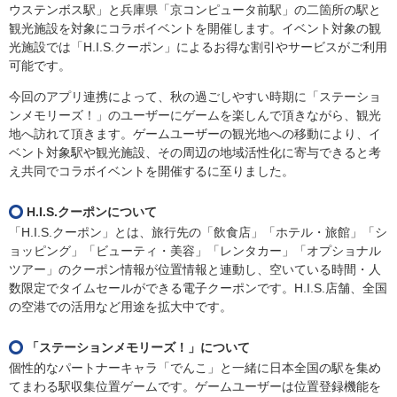
ウステンボス駅」と兵庫県「京コンピュータ前駅」の二箇所の駅と
観光施設を対象にコラボイベントを開催します。イベント対象の観
光施設では「H.I.S.クーポン」によるお得な割引やサービスがご利用
可能です。
今回のアプリ連携によって、秋の過ごしやすい時期に「ステーショ
ンメモリーズ！」のユーザーにゲームを楽しんで頂きながら、観光
地へ訪れて頂きます。ゲームユーザーの観光地への移動により、イ
ベント対象駅や観光施設、その周辺の地域活性化に寄与できると考
え共同でコラボイベントを開催するに至りました。
H.I.S.クーポンについて
「H.I.S.クーポン」とは、旅行先の「飲食店」「ホテル・旅館」「シ
ョッピング」「ビューティ・美容」「レンタカー」「オプショナル
ツアー」のクーポン情報が位置情報と連動し、空いている時間・人
数限定でタイムセールができる電子クーポンです。H.I.S.店舗、全国
の空港での活用など用途を拡大中です。
「ステーションメモリーズ！」について
個性的なパートナーキャラ「でんこ」と一緒に日本全国の駅を集め
てまわる駅収集位置ゲームです。ゲームユーザーは位置登録機能を