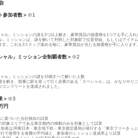
告
ト参加者数＞
※1
シャル」ミッションの謎を3つ以上解き、豪華賞品の抽選権を1つでも手に入れ
ル」ミッションは、謎を解いて判明した対象駅で位置登録、もしくはアイテ
ます。これを3ステップ進める毎に、豪華賞品が当たる抽選権が手に入ります
シャル」ミッション全制覇者数＞
※2
シャル」ミッションの謎を15個すべて解いた人数
謎を解き、順番に駅を巡って行く必要のある「スペシャル」は、かなりやり
がコンプリートを達成されました。
果＞
※3
万円
準に基づいた当社独自の試算
の対象エリアである東京都内の移動のみを対象として試算
 参加者はJR東日本・東京地下鉄・東京都交通局が発行する「東京フリーきっ
 旅行で使用する食費の平均値と、参加者のミッション達成率より試算