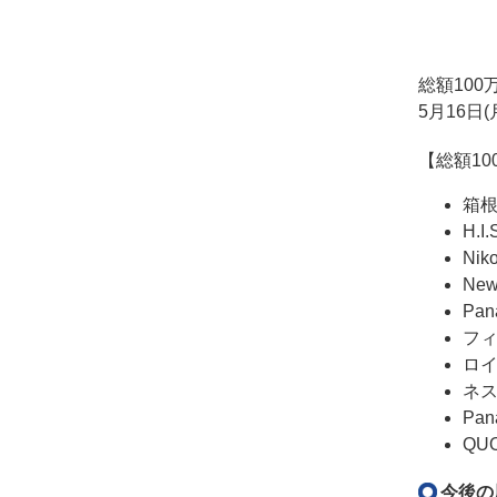
総額10
5月16
【総額1
箱根
H.
Ni
Ne
Pa
フ
ロイ
ネス
Pa
QU
今後の