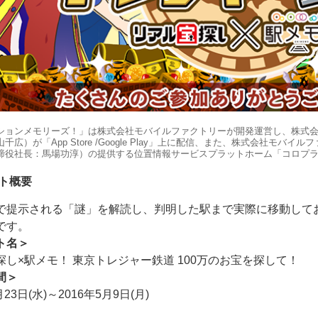
ションメモリーズ！」は株式会社モバイルファクトリーが開発運営し、株式
千広）が「App Store /Google Play」上に配信、また、株式会社モ
締役社長：馬場功淳）の提供する位置情報サービスプラットホーム「コロプ
ト概要
で提示される「謎」を解読し、判明した駅まで実際に移動して
です。
ト名＞
探し×駅メモ！ 東京トレジャー鉄道 100万のお宝を探して！
間＞
月23日(水)～2016年5月9日(月)