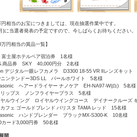
0万円相当のお宝につきましては、現在抽選作業中です。
日(月)に当選者発表の予定ですので、今しばらくお待ちください。
00万円相当の賞品一覧】
 富士屋ホテルペア宿泊券 1名様
I.S.商品券 SKY 40,000円分 2名様
kon デジタル一眼レフカメラ D3300 18-55 VR IIレンズキ
wニンテンドー3DS LL パールホワイト 5名様
nasonic ヘアードライヤー ナノケア EH-NA97-W(白) 5名様
ィリップス ノンフライヤープラス 5名様
ヤルウイング ロイヤルウイングコース デイナークルーズ 
カフェ ゴールドブレンド バリスタ TAMA レッド 15名様
nasonic ハンドブレンダー ブラックMX-S300-K 10名様
Oカード3,000円券 50名様
展開