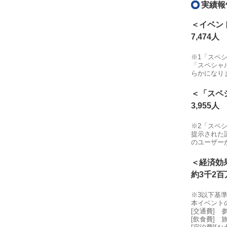
実績報
＜イベン
7,474人
※1「スペ
「スペシャ
らかになり
＜「スペ
3,955人
※2「スペ
提示された
のユーザー
＜経済効
約3千2百
※3以下基
本イベント
[交通費]
[飲食費]