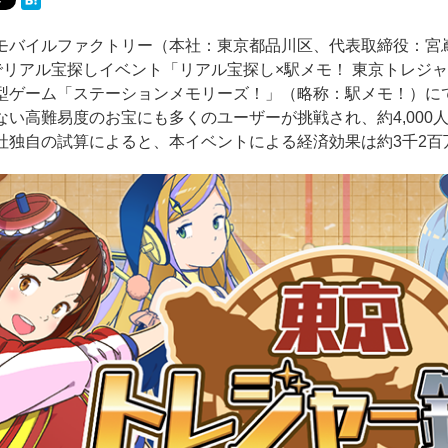
モバイルファクトリー（本社：東京都品川区、代表取締役：宮嶌裕二
までリアル宝探しイベント「リアル宝探し×駅メモ！ 東京トレジャ
型ゲーム「ステーションメモリーズ！」（略称：駅メモ！）に
ない高難易度のお宝にも多くのユーザーが挑戦され、約4,000
社独自の試算によると、本イベントによる経済効果は約3千2百