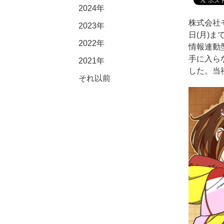
2024年
株式会社
2023年
日(月)
2022年
情報連動
手に入ら
2021年
した。当
2020年
2019年
2018年
2017年
2016年
2015年
2014年
2013年
2012年
2011年
2010年
2009年
2008年
2007年
2006年
2005年
2004年
2003年
2002年
それ以前