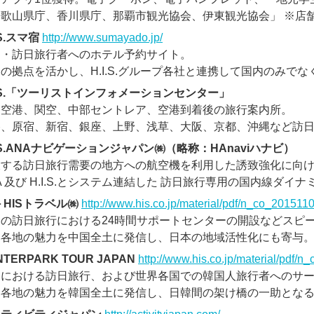
和歌山県庁、香川県庁、那覇市観光協会、伊東観光協会」 ※店
.S.スマ宿
http://www.sumayado.jp/
内・訪日旅行者へのホテル予約サイト。
の拠点を活かし、H.I.S.グループ各社と連携して国内のみで
I.S.「ツーリストインフォメーションセンター」
田空港、関空、中部セントレア、空港到着後の旅行案内所。
谷、原宿、新宿、銀座、上野、浅草、大阪、京都、沖縄など訪
I.S.ANAナビゲーションジャパン㈱（略称：HAnaviハナビ）
大する訪日旅行需要の地方への航空機を利用した誘致強化に向
A 及び H.I.S.とシステム連結した 訪日旅行専用の国内線ダ
－HISトラベル㈱
http://www.his.co.jp/material/pdf/n_co_2015110
国の訪日旅行における24時間サポートセンターの開設などスピ
本各地の魅力を中国全土に発信し、日本の地域活性化にも寄与
NTERPARK TOUR JAPAN
http://www.his.co.jp/material/pdf/
国における訪日旅行、および世界各国での韓国人旅行者へのサ
本各地の魅力を韓国全土に発信し、日韓間の架け橋の一助とな