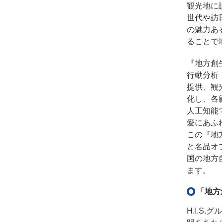
観光地に
世代や訪
の魅力あ
ることで
『地方創
行動分析
提供、観
化し、各
人工知能
愛にあふ
この『地
と名品オ
国の地方
ます。
「地方
H.I.