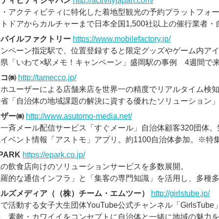
クティビティジャパン
http://activityjapan.com/
験・アクティビティに特化した着地型観光の予約プラットフォ
トドアからカルチャーまで日本全国1,500社以上の催行業者
モバイルファクトリー
https://www.mobilefactory.jp/
ャンペーン指定駅で、位置登録すると限定グッズやゲーム内ア
県「いわて×駅メモ！キャンペーン」盛岡駅の事例 4週間で来
メコ㈱
http://tamecco.jp/
ホユーザーによる店舗来店を世界一の精度でリアルタイム検知し
産省「自治体の地域課題の解決に資する優れたソリューション
イザー㈱
http://www.asutomo-media.net/
一斉メール配信サービス「すぐメール」自治体顧客320団体
イベント情報「アストモ」アプリ。約1100自治体参加。※特
PARK
https://epark.co.jp/
域の飲食店向けのソリューションサービスを多数展開。
網羅的な通信インフラ」と「集客の専門知識」を活用し、多種
ールズメディア（（株）チーム・エムツー）
http://girlstube.jp/
で活動する女子大生団体YouTube公式チャンネル「GirlsT
の、素敵・カワイイをコンセプトに自治体と一緒に地域の魅力