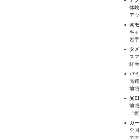
ア
体
アウ
㈱
キ
岩手
タ
スマ
経
バ
高速
地域
㈱E
地
「
ガ
全国
で