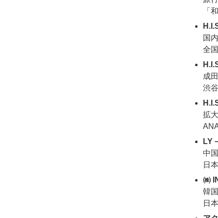
「
H.I
国
全国
H.
成
渋
H.
拡
AN
LY
中
日
㈱ I
韓
日