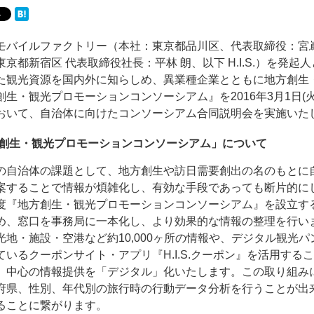
モバイルファクトリー（本社：東京都品川区、代表取締役：宮
東京都新宿区 代表取締役社長：平林 朗、以下 H.I.S.）を発
た観光資源を国内外に知らしめ、異業種企業とともに地方創生
創生・観光プロモーションコンソーシアム』を2016年3月1日
おいて、自治体に向けたコンソーシアム合同説明会を実施いた
創生・観光プロモーションコンソーシアム」について
の自治体の課題として、地方創生や訪日需要創出の名のもとに
案することで情報が煩雑化し、有効な手段であっても断片的に
度『地方創生・観光プロモーションコンソーシアム』を設立す
め、窓口を事務局に一本化し、より効果的な情報の整理を行い
光地・施設・空港など約10,000ヶ所の情報や、デジタル観光パ
ているクーポンサイト・アプリ『H.I.S.クーポン』を活用す
」中心の情報提供を「デジタル」化いたします。この取り組み
府県、性別、年代別の旅行時の行動データ分析を行うことが出
ることに繋がります。