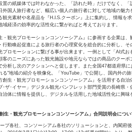
設置の紙媒体では叶わなかった、「訪れた時」だけでなく、「
日外国人旅行者など、幅広い個人の旅行者に対して地域の魅力
る観光素材や名産品を『H.I.S.クーポン』上に集約し、情報
地域経済の効率的な活性化に繋がればと考えております。
生・観光プロモーションコンソーシアム』に参画する企業は、観
・行動喚起促進による旅行者の心理変化を総合的に分析し、そ
光プロモーションに繋げる事が出来ます。一例として「AI式お
顧客のニーズにあった観光施設や地元ならではの商品のクーポ
で分析し次のアクションへと促します。また全国47都道府県にお
れる”地域の紹介を映像化。「YouTube」で公開し、国内外の
方創生・観光プロモーションコンソーシアム』を活用する自治
ブ･ザ･イヤー」デジタル観光パンフレット部門受賞の長崎県・
自治体に情報を提供し、デジタルを活用した地域活性化に興味
創生・観光プロモーションコンソーシアム」合同説明会につい
S.グループ各社、コンソーシアム各社のソリューションと、内閣府