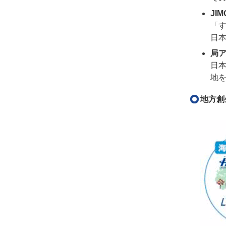
JI
「す
日本
局ア
日
地
地方創