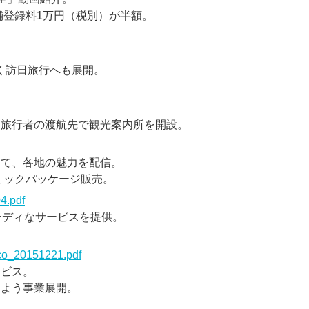
舗登録料1万円（税別）が半額。
なく訪日旅行へも展開。
日旅行者の渡航先で観光案内所を開設。
けて、各地の魅力を配信。
イナミックパッケージ販売。
4.pdf
ーディなサービスを提供。
。
n_co_20151221.pdf
ービス。
るよう事業展開。