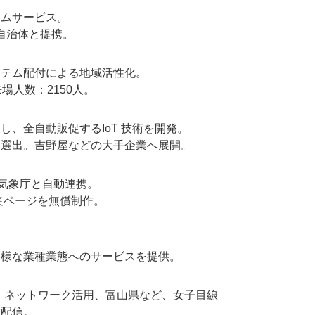
ームサービス。
・自治体と提携。
イテム配付による地域活性化。
場人数：2150人。
、全自動販促するIoT 技術を開発。
」選出。吉野屋などの大手企業へ展開。
。気象庁と自動連携。
集ページを無償制作。
多様な業種業態へのサービスを提供。
ube」ネットワーク活用、富山県など、女子目線
を配信。