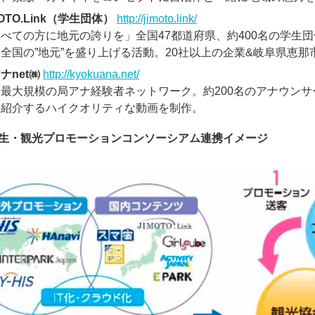
MOTO.Link（学生団体）
http://jimoto.link/
べての方に地元の誇りを」全国47都道府県、約400名の学生
全国の”地元”を盛り上げる活動。20社以上の企業&岐阜県恵
ナnet㈱
http://kyokuana.net/
本最大規模の局アナ経験者ネットワーク。約200名のアナウン
を紹介するハイクオリティな動画を制作。
生・観光プロモーションコンソーシアム連携イメージ