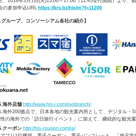
、2016年3月1日(火)13:00～17:00（12:45受付開始
会の参加申込URL
https://krs.bz/his/m?f=11206
I.S.グループ、コンソーシアム各社の紹介】
.S.海外店舗
http://www.his-j.com/ovsbranch/
I.S.海外200拠点で、日本各地の観光案内所として、デジタル・
過性の海外での「訪日旅行イベント」に加えて、継続的な観光
.S.クーポン
http://his-coupon.com/ja/
行アプリ1位獲得。電子クーポン、電子パンフレット、「地元学