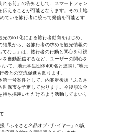
訪れる前」の告知として、スマートフォン
を伝えることが可能となります。その土地
を求めている旅行者に絞って発信を可能とす
光のIoT化による旅行者動向をはじめ、
の結果から、各旅行者の求める観光情報の
もてなし」は、旅行者の行動と関心を可視
ンを自動配信するなど、ユーザーの関心を
いて、地元学生団体400名と連携し“地元
旅行者との交流促進も図ります。
体第一号案件として、内閣府後援「ふるさ
佐世保市を予定しております。今後順次全
を持ち採用いただけるよう活動してまいり
て
後援「ふるさと名品オブ･ザ･イヤー」の説