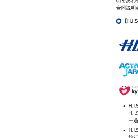
明をあわせ
合同説明
【H.
H.I
H.
一
H.I
旅